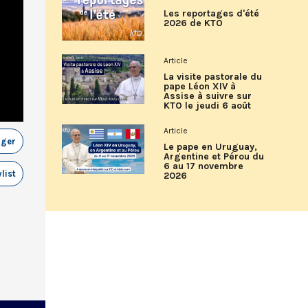
Les reportages d'été
2026 de KTO
Article
La visite pastorale du
pape Léon XIV à
Assise à suivre sur
KTO le jeudi 6 août
Article
ager
Le pape en Uruguay,
Argentine et Pérou du
6 au 17 novembre
list
2026