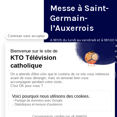
Messe à Saint-
Germain-
l’Auxerrois
A 18h15 du lundi au vendredi et à 18h30 l
samedi et dimanche, KTO retransmet l
messe en direct de l'église Saint-Germa
l'Auxerrois, grâce au recteur archiprêtre
aux chapelains de Notre-Dame de Paris
Visiter la page de l'émission