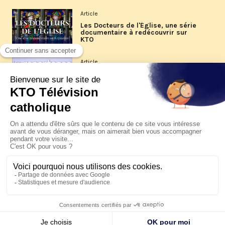
Article
Les Docteurs de l'Église, une série
documentaire à redécouvrir sur
KTO
Article
Les reportages d'été 2026 de KTO
Article
La visite pastorale du pape Léon
XIV à Assise à suivre sur KTO le
jeudi 6 août
Article
Le pape en Uruguay, Argentine et
Pérou du 6 au 17 novembre 2026