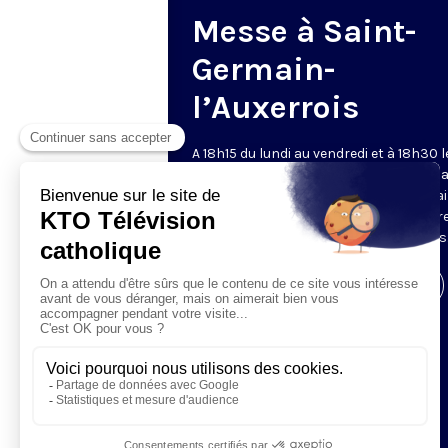
Messe à Saint-
Germain-
l’Auxerrois
A 18h15 du lundi au vendredi et à 18h30 l
samedi et dimanche, KTO retransmet l
messe en direct de l'église Saint-Germa
l'Auxerrois, grâce au recteur archiprêtre
aux chapelains de Notre-Dame de Paris
Visiter la page de l'émission