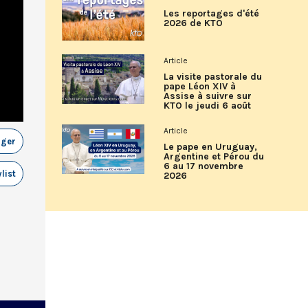
Les reportages d'été
2026 de KTO
Article
La visite pastorale du
pape Léon XIV à
Assise à suivre sur
KTO le jeudi 6 août
Article
ager
Le pape en Uruguay,
Argentine et Pérou du
6 au 17 novembre
list
2026