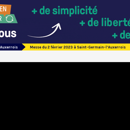
’Auxerrois
Messe du 2 février 2023 à Saint-Germain-l’Auxerrois