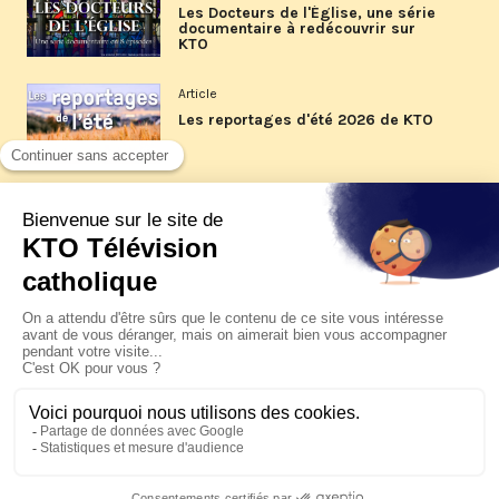
Les Docteurs de l'Église, une série
documentaire à redécouvrir sur
KTO
Article
Les reportages d'été 2026 de KTO
Article
La visite pastorale du pape Léon
XIV à Assise à suivre sur KTO le
jeudi 6 août
Article
Le pape en Uruguay, Argentine et
Pérou du 6 au 17 novembre 2026
© KTO 2026 —
Contact
—
Mentions légales