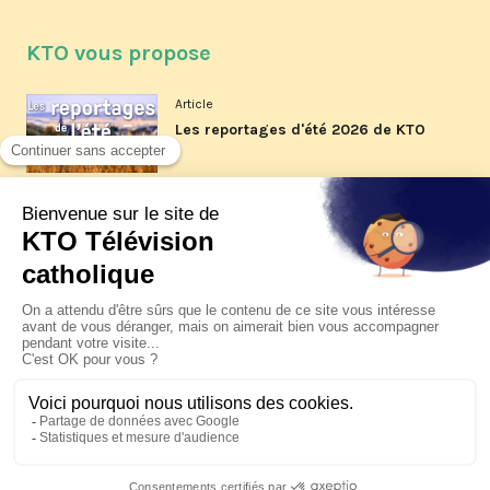
KTO vous propose
Article
Les reportages d'été 2026 de KTO
Article
La visite pastorale du pape Léon
XIV à Assise à suivre sur KTO le
jeudi 6 août
Article
Le pape en Uruguay, Argentine et
Pérou du 6 au 17 novembre 2026
© KTO 2026 —
Contact
—
Mentions légales