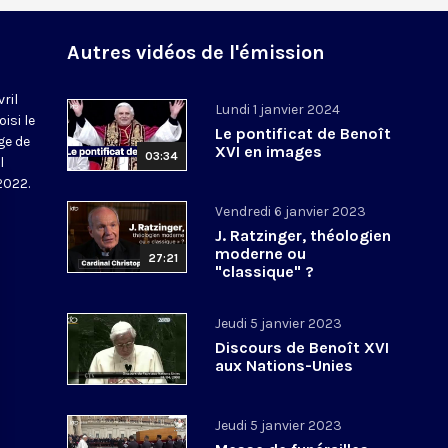
Autres vidéos de l'émission
vril
Lundi 1 janvier 2024
isi le
Le pontificat de Benoît
ge de
XVI en images
03:34
l
 2022.
Vendredi 6 janvier 2023
J. Ratzinger, théologien
moderne ou
27:21
"classique" ?
Jeudi 5 janvier 2023
Discours de Benoît XVI
aux Nations-Unies
Jeudi 5 janvier 2023