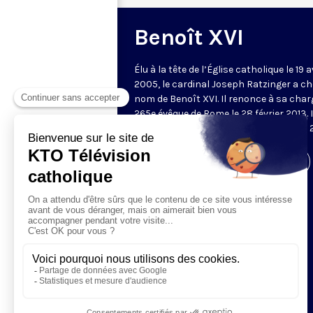
Benoît XVI
Élu à la tête de l’Église catholique le 19 a
2005, le cardinal Joseph Ratzinger a cho
nom de Benoît XVI. Il renonce à sa char
265e évêque de Rome le 28 février 2013. I
meurt à l’âge de 95 ans le 31 décembre
Visiter la page de l'émission