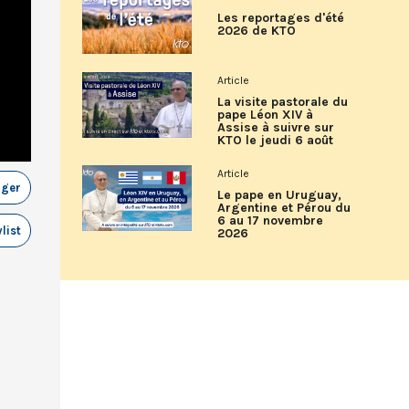
Les reportages d'été
2026 de KTO
Article
La visite pastorale du
pape Léon XIV à
Assise à suivre sur
KTO le jeudi 6 août
Article
ager
Le pape en Uruguay,
Argentine et Pérou du
6 au 17 novembre
list
2026