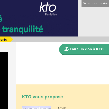
Contenu sponsorisé
Paris
Faire un don à KTO
KTO vous propose
Article