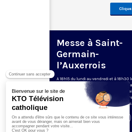
Cliquez
Messe à Saint-
Germain-
l’Auxerrois
A 18h15 du lundi au vendredi et à 18h30 l
samedi et dimanche, KTO retransmet l
messe en direct de l'église Saint-Germa
l'Auxerrois, grâce au recteur archiprêtre
aux chapelains de Notre-Dame de Paris
Visiter la page de l'émission