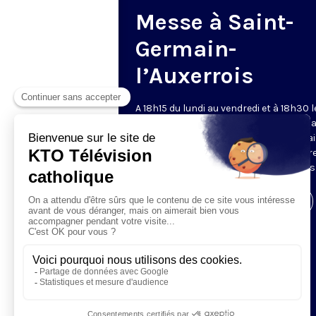
Messe à Saint-
Germain-
l’Auxerrois
A 18h15 du lundi au vendredi et à 18h30 l
samedi et dimanche, KTO retransmet l
messe en direct de l'église Saint-Germa
l'Auxerrois, grâce au recteur archiprêtre
aux chapelains de Notre-Dame de Paris
Visiter la page de l'émission