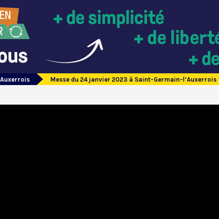
’Auxerrois
Messe du 24 janvier 2023 à Saint-Germain-l’Auxerrois