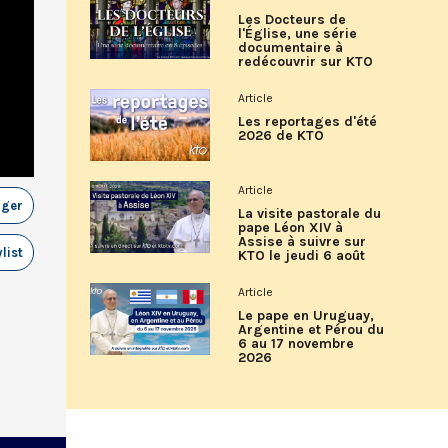
Les Docteurs de
l'Église, une série
documentaire à
redécouvrir sur KTO
Article
Les reportages d'été
2026 de KTO
Article
ager
La visite pastorale du
pape Léon XIV à
Assise à suivre sur
list
KTO le jeudi 6 août
Article
Le pape en Uruguay,
Argentine et Pérou du
6 au 17 novembre
2026