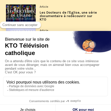
Article
Les Docteurs de l'Église, une série
documentaire à redécouvrir sur
KTO
Article
Les reportages d'été 2026 de KTO
Article
La visite pastorale du pape Léon
XIV à Assise à suivre sur KTO le
jeudi 6 août
Article
Le pape en Uruguay, Argentine et
Pérou du 6 au 17 novembre 2026