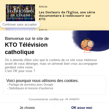
Article
Les Docteurs de l'Église, une série
documentaire à redécouvrir sur
KTO
Article
Les reportages d'été 2026 de KTO
Article
La visite pastorale du pape Léon
XIV à Assise à suivre sur KTO le
jeudi 6 août
Article
Le pape en Uruguay, Argentine et
Pérou du 6 au 17 novembre 2026