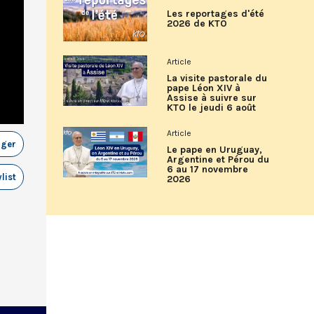
Les reportages d'été
2026 de KTO
Article
La visite pastorale du
pape Léon XIV à
Assise à suivre sur
KTO le jeudi 6 août
Article
ager
Le pape en Uruguay,
Argentine et Pérou du
6 au 17 novembre
list
2026