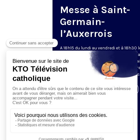
Messe à Saint-
Germain-
l’Auxerrois
A 18h15 du lundi au vendredi et à 18h30 l
samedi et dimanche, KTO retransmet l
messe en direct de l'église Saint-Germa
l'Auxerrois, grâce au recteur archiprêtre
aux chapelains de Notre-Dame de Paris
Visiter la page de l'émission