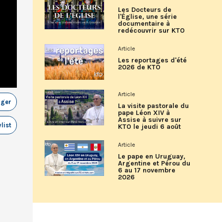
Les Docteurs de
l'Église, une série
documentaire à
redécouvrir sur KTO
Article
Les reportages d'été
2026 de KTO
Article
ager
La visite pastorale du
pape Léon XIV à
Assise à suivre sur
list
KTO le jeudi 6 août
Article
Le pape en Uruguay,
Argentine et Pérou du
6 au 17 novembre
2026