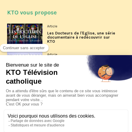
KTO vous propose
Article
Les Docteurs de l'Église, une série
documentaire à redécouvrir sur
KTO
Article
Les reportages d'été 2026 de KTO
Article
La visite pastorale du pape Léon
XIV à Assise à suivre sur KTO le
jeudi 6 août
Article
Le pape en Uruguay, Argentine et
Pérou du 6 au 17 novembre 2026