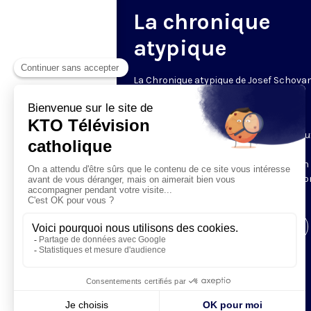
La chronique
atypique
La Chronique atypique de Josef Schova
un regard décalé
Le mardi • 20h30 • 6 min
Josef Schovanec est autiste et malicieu
Chaque semaine, il observe les
comportements des « normaux » et en
dévoile les étrangetés dont nous n’avi
pas conscience.
Visiter la page de l'émission