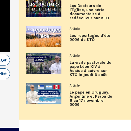
Les Docteurs de
l'Église, une série
documentaire à
redécouvrir sur KTO
Article
Les reportages d'été
2026 de KTO
Article
ager
La visite pastorale du
pape Léon XIV à
Assise à suivre sur
list
KTO le jeudi 6 août
Article
Le pape en Uruguay,
Argentine et Pérou du
6 au 17 novembre
2026