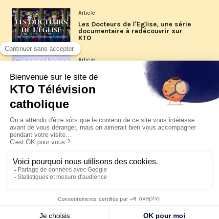
Article
Les Docteurs de l'Église, une série
documentaire à redécouvrir sur
KTO
Article
Les reportages d'été 2026 de KTO
Article
La visite pastorale du pape Léon
XIV à Assise à suivre sur KTO le
jeudi 6 août
Article
Le pape en Uruguay, Argentine et
Pérou du 6 au 17 novembre 2026
© KTO 2026 —
Contact
—
Mentions légales