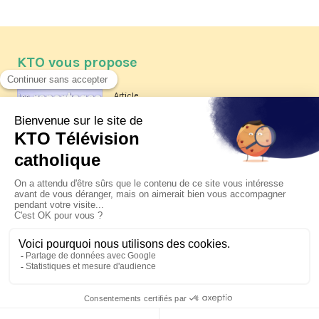
KTO vous propose
Article
Les reportages d'été 2026 de KTO
Article
La visite pastorale du pape Léon
XIV à Assise à suivre sur KTO le
jeudi 6 août
Article
Le pape en Uruguay, Argentine et
Pérou du 6 au 17 novembre 2026