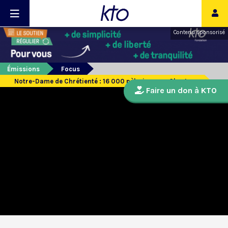
Contenu sponsorisé
Émissions
Focus
Notre-Dame de Chrétienté : 16 000 pèlerins vers Chartres
Faire un don à KTO