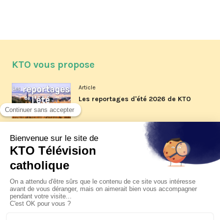
KTO vous propose
Article
Les reportages d'été 2026 de KTO
Article
La visite pastorale du pape Léon
XIV à Assise à suivre sur KTO le
jeudi 6 août
Article
Le pape en Uruguay, Argentine et
Pérou du 6 au 17 novembre 2026