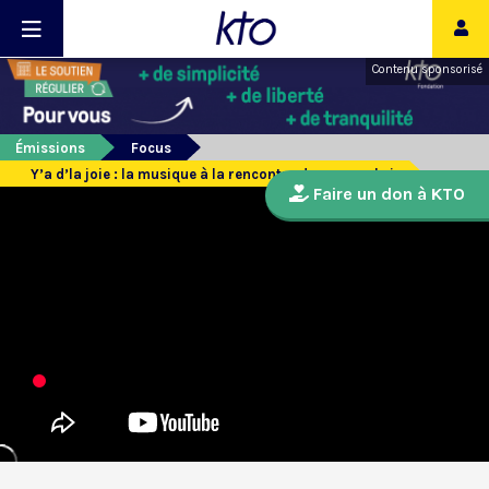
Contenu sponsorisé
Émissions
Focus
Y’a d’la joie : la musique à la rencontre des sans-abri
Faire un don à KTO