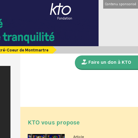
Contenu sponsorisé
acré-Coeur de Montmartre
Faire un don à KTO
KTO vous propose
Article