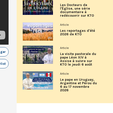
Les Docteurs de
l'Église, une série
documentaire à
redécouvrir sur KTO
Article
Les reportages d'été
2026 de KTO
Article
ager
La visite pastorale du
pape Léon XIV à
Assise à suivre sur
list
KTO le jeudi 6 août
Article
Le pape en Uruguay,
Argentine et Pérou du
6 au 17 novembre
2026