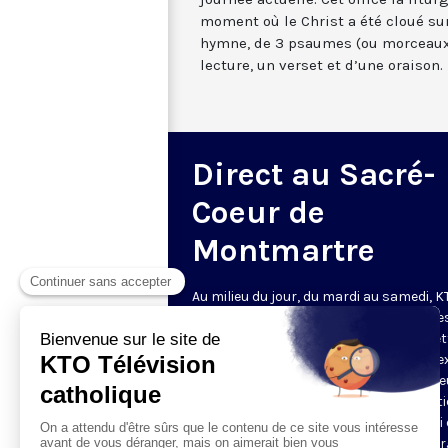
moment où le Christ a été cloué sur
hymne, de 3 psaumes (ou morceaux
lecture, un verset et d’une oraison.
Direct au Sacré-
Coeur de
Montmartre
Au milieu du jour, du mardi au samedi, 
diffuse l’office de Sexte des Bénédictine
Sacré-Coeur de Montmartre, depuis cet
basilique
. Comme son nom l’indique, se
est la prière chrétienne de la sixième h
du jour, selon le découpage romain ant
de la journée - ce qui correspond à midi
notre journée actuelle. Cet office la litur