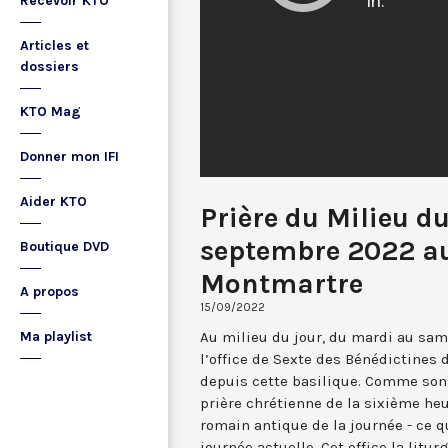
Recevoir KTO
Articles et
dossiers
KTO Mag
Donner mon IFI
Aider KTO
Prière du Milieu du
septembre 2022 au
Boutique DVD
Montmartre
A propos
15/09/2022
Au milieu du jour, du mardi au sam
Ma playlist
l’office de Sexte des Bénédictines
depuis cette basilique. Comme son 
prière chrétienne de la sixième he
romain antique de la journée - ce 
journée actuelle. Cet office la li