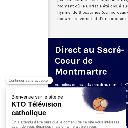
moment où le Christ a été cloué sur
hymne, de 3 psaumes (ou morceaux
lecture, un verset et d’une oraison.
Direct au Sacré-
Coeur de
Montmartre
Au milieu du jour, du mardi au samedi, 
diffuse l’office de Sexte des Bénédictine
Sacré-Coeur de Montmartre, depuis cet
basilique
. Comme son nom l’indique, se
est la prière chrétienne de la sixième h
du jour, selon le découpage romain ant
de la journée - ce qui correspond à midi
notre journée actuelle. Cet office la litur