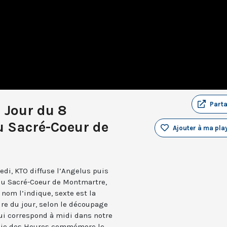
Part
u Jour du 8
 Sacré-Coeur de
Ajouter à ma play
edi, KTO diffuse l’Angelus puis
 du Sacré-Coeur de Montmartre,
nom l’indique, sexte est la
ure du jour, selon le découpage
qui correspond à midi dans notre
turgie des Heures commémore le