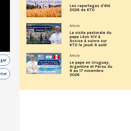
Les reportages d'été
2026 de KTO
Article
La visite pastorale du
pape Léon XIV à
Assise à suivre sur
KTO le jeudi 6 août
Article
ager
Le pape en Uruguay,
Argentine et Pérou du
6 au 17 novembre
list
2026