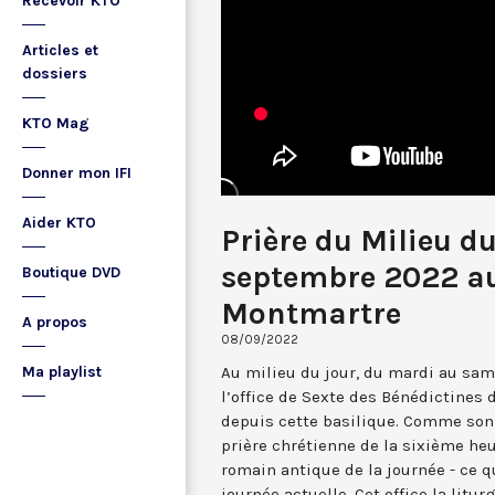
Recevoir KTO
Articles et
dossiers
KTO Mag
Donner mon IFI
Aider KTO
Prière du Milieu d
septembre 2022 au
Boutique DVD
Montmartre
A propos
08/09/2022
Au milieu du jour, du mardi au sam
Ma playlist
l’office de Sexte des Bénédictines
depuis cette basilique. Comme son 
prière chrétienne de la sixième he
romain antique de la journée - ce 
journée actuelle. Cet office la li