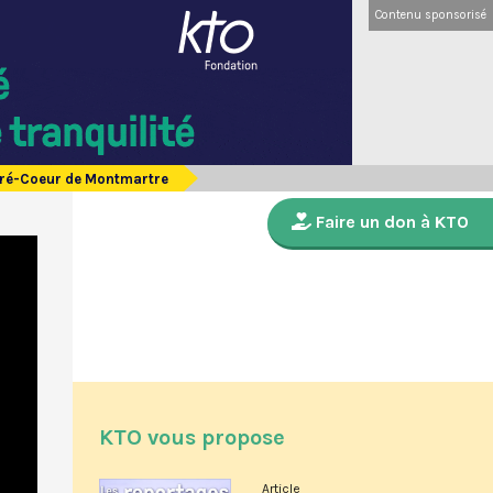
Contenu sponsorisé
acré-Coeur de Montmartre
Faire un don à KTO
KTO vous propose
Article