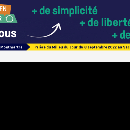
e Montmartre
Prière du Milieu du Jour du 8 septembre 2022 au S