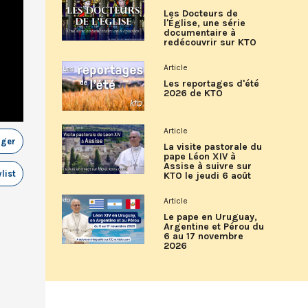
Les Docteurs de
l'Église, une série
documentaire à
redécouvrir sur KTO
Article
Les reportages d'été
2026 de KTO
Article
ager
La visite pastorale du
pape Léon XIV à
Assise à suivre sur
list
KTO le jeudi 6 août
Article
Le pape en Uruguay,
Argentine et Pérou du
6 au 17 novembre
2026