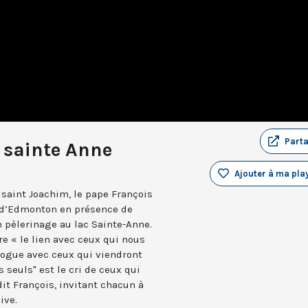
Part
e sainte Anne
Ajouter à ma play
t saint Joachim, le pape François
 d’Edmonton en présence de
n pèlerinage au lac Sainte-Anne.
e « le lien avec ceux qui nous
alogue avec ceux qui viendront
 seuls" est le cri de ceux qui
it François, invitant chacun à
ive.