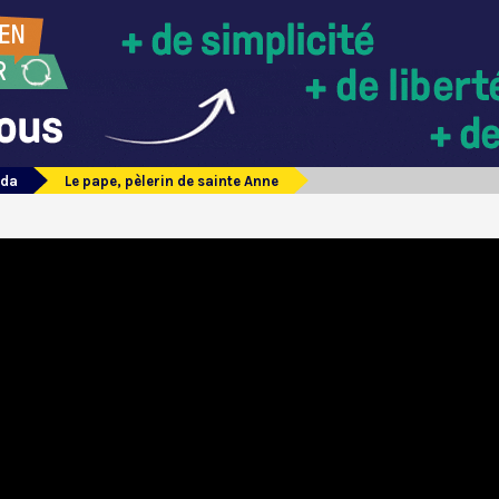
ada
Le pape, pèlerin de sainte Anne