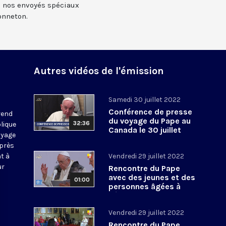
c nos envoyés spéciaux
onneton.
Autres vidéos de l'émission
Samedi 30 juillet 2022
Conférence de presse
 rend
du voyage du Pape au
32:36
lique
Canada le 30 juillet
voyage
2022
uprès
t à
Vendredi 29 juillet 2022
ur
Rencontre du Pape
avec des jeunes et des
01:00
personnes âgées à
l’école primaire
d’Iqaluit
Vendredi 29 juillet 2022
Rencontre du Pape