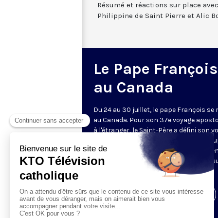
Résumé et réactions sur place ave
Philippine de Saint Pierre et Alic B
Le Pape François
au Canada
Du 24 au 30 juillet, le pape François se
au Canada. Pour son 37e voyage aposto
à l'étranger, le Saint-Père a défini son 
comme un « pèlerinage pénitentiel » a
des peuples autochtones. Un événemen
suivre en direct et traduit en français s
KTO
Visiter la page de l'émission