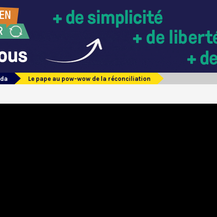
ada
Le pape au pow-wow de la réconciliation