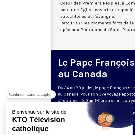
Coeur des Premiers Peuples, à Edmo
pour une Église ouverte et rappelé 
autochtones et l’évangile.
Retour sur les moments forts de la
spéciaux Philippine de Saint Pierre
Le Pape François
au Canada
Du 24 au 30 juillet, le pape François se
au Canada. Pour son 37e voyage aposto
à l'étranger, le Saint-Père a défini son 
comme un « pèlerinage pénitentiel » a
des peuples autochtones. Un événemen
suivre en direct et traduit en français s
KTO