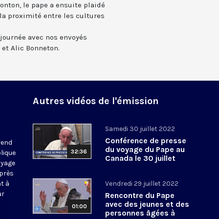
nton, le pape a ensuite plaidé
la proximité entre les cultures
 journée avec nos envoyés
 et Alic Bonneton.
Autres vidéos de l'émission
Samedi 30 juillet 2022
Conférence de presse
 rend
du voyage du Pape au
32:36
lique
Canada le 30 juillet
voyage
2022
uprès
t à
Vendredi 29 juillet 2022
ur
Rencontre du Pape
avec des jeunes et des
01:00
personnes âgées à