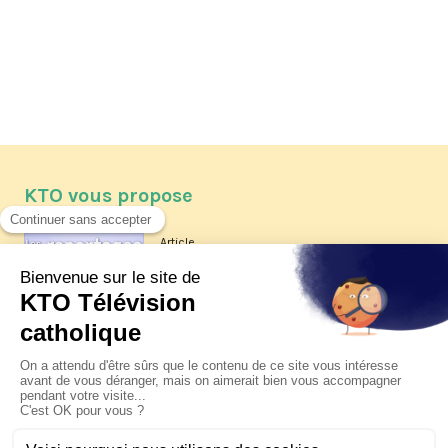
KTO vous propose
Article
Les reportages d'été 2026 de KTO
Article
La visite pastorale du pape Léon
XIV à Assise à suivre sur KTO le
jeudi 6 août
Article