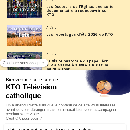
Les Docteurs de l'Église, une série
documentaire à redécouvrir sur
KTO
Article
Les reportages d'été 2026 de KTO
Article
La visite pastorale du pape Léon
XIV à Assise à suivre sur KTO le
jeudi 6 août
Article
Le pape en Uruguay, Argentine et
Pérou du 6 au 17 novembre 2026
© KTO 2026 —
Contact
—
Mentions légales