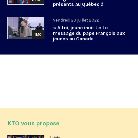
01:00
présents au Québec à
l’archevêché de Québec
Vendredi 29 juillet 2022
« A toi, jeune inuit ! » Le
message du pape François aux
11:10
jeunes au Canada
KTO vous propose
Article