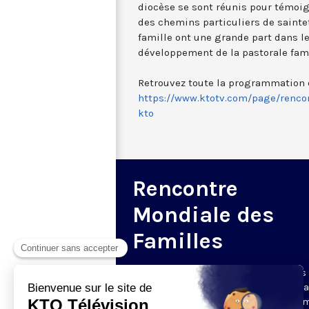
diocèse se sont réunis pour témoig
des chemins particuliers de saintet
famille ont une grande part dans 
développement de la pastorale fami
Retrouvez toute la programmation de
https://www.ktotv.com/page/rencon
kto
Rencontre
Mondiale des
Familles
La Xe Rencontre Mondiale des Familles
tient du 22 au 26 juin 2022 à Rome et d
tous les diocèses du monde, sur le thè