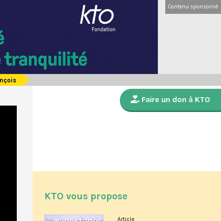
Contenu sponsorisé
ançois
Faire un don à KTO
KTO vous propose
Article