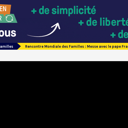
amilles
Rencontre Mondiale des Familles : Messe avec le pape Fr