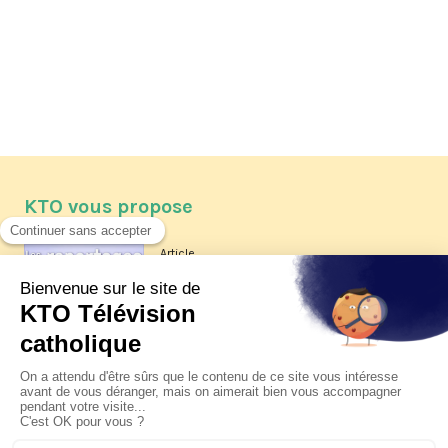
KTO vous propose
Article
Les reportages d'été 2026 de KTO
Article
La visite pastorale du pape Léon
XIV à Assise à suivre sur KTO le
jeudi 6 août
Article