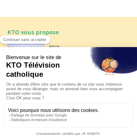
KTO vous propose
Article
Les reportages d'été 2026 de KTO
Article
La visite pastorale du pape Léon
XIV à Assise à suivre sur KTO le
jeudi 6 août
Article
Le pape en Uruguay, Argentine et
Pérou du 6 au 17 novembre 2026