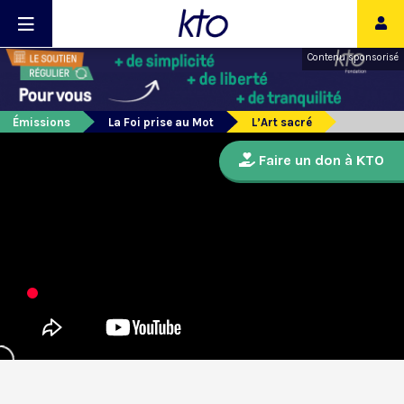
Contenu sponsorisé
Émissions
La Foi prise au Mot
L’Art sacré
Faire un don à KTO