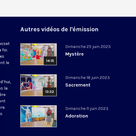
Autres vidéos de l'émission
asset
Dimanche 25 juin 2023
 foi.
Mystère
les
14:15
nt le
d
Dimanche 18 juin 2023
d’hui,
Sacrement
ns la
13:32
ère
ant
re.
Dimanche 11 juin 2023
es
Adoration