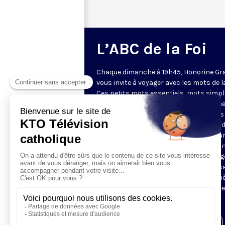
L’ABC de la Foi
Chaque dimanche à 19h45, Honorine Gr
vous invite à voyager avec les mots de la
Ces petits mots essentiels, mots simp
que les croyants entendent distraiteme
dimanche, mais qu’ils ne sauraient pas
forcément définir. Notre guide a d’abor
écouté comment le mot résonne aujour
raconte ensuite l’essentiel à savoir, da
vie courante et dans l’Église ; puis sugg
comment en vivre vraiment, en propos
quelques exercices spirituels et une priè
Vous ne repartirez pas comme vous êt
venus !
Visiter la page de l'émission