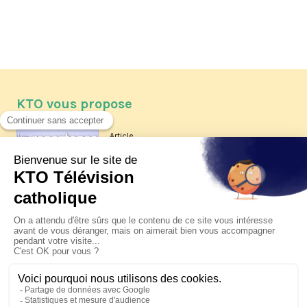
KTO vous propose
Article
Les reportages d'été 2026 de KTO
Article
La visite pastorale du pape Léon
XIV à Assise à suivre sur KTO le
jeudi 6 août
Article
Le pape en Uruguay, Argentine et
Pérou du 6 au 17 novembre 2026