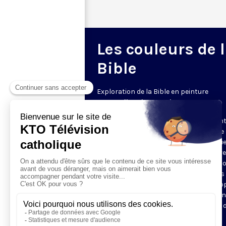
Les couleurs de 
Bible
Exploration de la Bible en peinture
Le samedi • 20h30 • 5 min
Mais quelle est donc la scène représen
sur ce tableau ? Pourquoi y a-t-il ici une
et là une palme, une couronne ? Chaqu
samedi à 21h30, rendez-vous avec votre
professeur d’histoire de l’art, pour déco
un épisode biblique illustré par les plus
grands peintres. En 5 minutes, Olga P
vous donne tous les codes pour reconn
la scène et comprendre les intentions 
l’artiste.