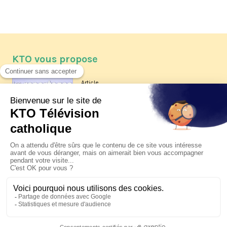
KTO vous propose
Article
Les reportages d'été 2026 de KTO
Article
La visite pastorale du pape Léon
XIV à Assise à suivre sur KTO le
jeudi 6 août
Article
Le pape en Uruguay, Argentine et
Pérou du 6 au 17 novembre 2026