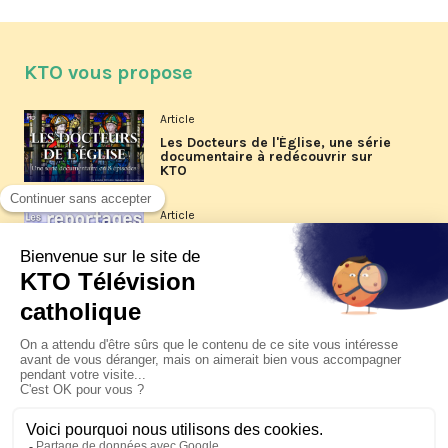
KTO vous propose
Article
Les Docteurs de l'Église, une série
documentaire à redécouvrir sur
KTO
Article
Les reportages d'été 2026 de KTO
Article
La visite pastorale du pape Léon
XIV à Assise à suivre sur KTO le
jeudi 6 août
Article
Le pape en Uruguay, Argentine et
Pérou du 6 au 17 novembre 2026