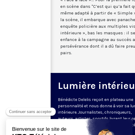
en scène dans "C’est qui qu’a fait qu
même adapté à partir de « Simple »
la scène, il embarque avec panache
enquête policière aux multiples vi
intérieure », bas les masques : il s
enfance à la campagne au succès ac
persévérance dont il a dû faire pre
pairs.
Lumière intérieu
Bénédicte Delelis reçoit en plateau une
personnalité et nous donne à voir sa lu
intérieure. Journalistes, chroniqueurs,
auteurs, artistes, sportifs livrent leur 
sur le monde, sur la vie, leur ressort inté
leur raison de se lever le matin.