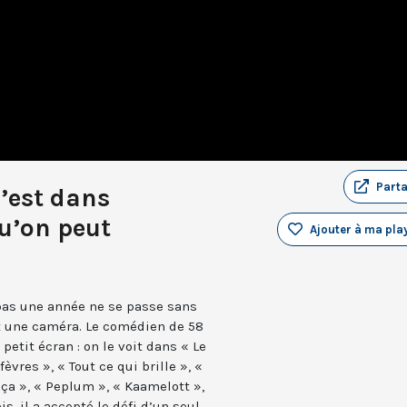
Part
’est dans
u’on peut
Ajouter à ma play
pas une année ne se passe sans
 une caméra. Le comédien de 58
petit écran : on le voit dans « Le
èvres », « Tout ce qui brille », «
s ça », « Peplum », « Kaamelott »,
is, il a accepté le défi d’un seul