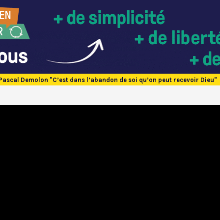
Pascal Demolon "C’est dans l’abandon de soi qu’on peut recevoir Dieu"