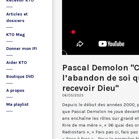
Recevoir KTO
Articles et
dossiers
KTO Mag
Donner mon IFI
Aider KTO
Pascal Demolon "C
l’abandon de soi q
Boutique DVD
recevoir Dieu"
A propos
06/05/2023
Depuis le début des années 2000, 
Ma playlist
que Pascal Demolon ne joue devant
ans enchaîne les rôles sur grand et 
Rire de ma mère », « 36 quai des orf
Radiostars », « Fais pas ci, fais pa
« Face à face »... Pour la première fo