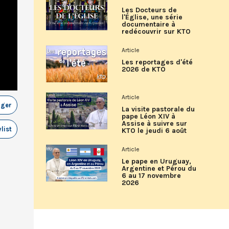
Les Docteurs de
l'Église, une série
documentaire à
redécouvrir sur KTO
Article
Les reportages d'été
2026 de KTO
Article
ager
La visite pastorale du
pape Léon XIV à
Assise à suivre sur
list
KTO le jeudi 6 août
Article
Le pape en Uruguay,
Argentine et Pérou du
6 au 17 novembre
2026