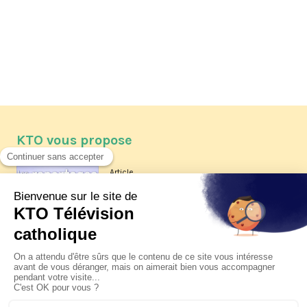
KTO vous propose
Article
Les reportages d'été 2026 de KTO
Article
La visite pastorale du pape Léon
XIV à Assise à suivre sur KTO le
jeudi 6 août
Article