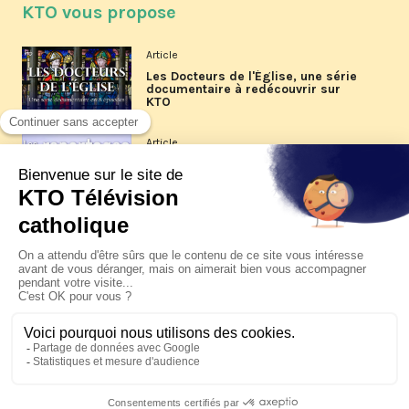
KTO vous propose
Article
Les Docteurs de l'Église, une série
documentaire à redécouvrir sur
KTO
Article
Les reportages d'été 2026 de KTO
Article
La visite pastorale du pape Léon
XIV à Assise à suivre sur KTO le
jeudi 6 août
Article
Le pape en Uruguay, Argentine et
Pérou du 6 au 17 novembre 2026