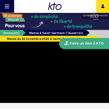
Contenu sponsorisé
Émissions
Messe à Saint-Germain-l’Auxerrois
Messe du 22 novembre 2022 à Saint-Germain-l’Auxerrois
Faire un don à KTO