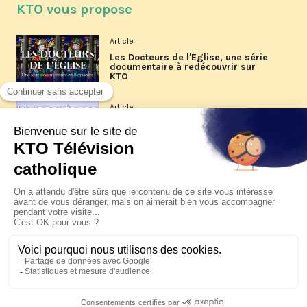
KTO vous propose
Article
Les Docteurs de l'Église, une série
documentaire à redécouvrir sur
KTO
Article
Les reportages d'été 2026 de KTO
Article
La visite pastorale du pape Léon
XIV à Assise à suivre sur KTO le
jeudi 6 août
Article
Le pape en Uruguay, Argentine et
Pérou du 6 au 17 novembre 2026