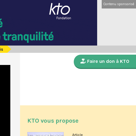
Contenu sponsorisé
is
Faire un don à KTO
KTO vous propose
Article