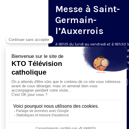
Messe à Saint-
Germain-
l’Auxerrois
A 18h15 du lundi au vendredi et à 18h30 l
samedi et dimanche, KTO retransmet l
messe en direct de l'église Saint-Germa
l'Auxerrois, grâce au recteur archiprêtre
aux chapelains de Notre-Dame de Paris
Visiter la page de l'émission