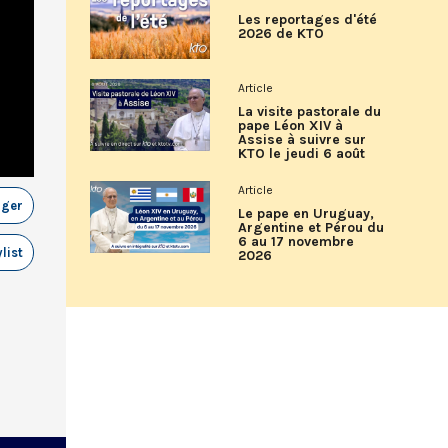
Les reportages d'été
2026 de KTO
Article
La visite pastorale du
pape Léon XIV à
Assise à suivre sur
KTO le jeudi 6 août
Article
ager
Le pape en Uruguay,
Argentine et Pérou du
6 au 17 novembre
list
2026