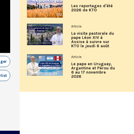
Les reportages d'été
2026 de KTO
Article
La visite pastorale du
pape Léon XIV à
Assise à suivre sur
KTO le jeudi 6 août
Article
ager
Le pape en Uruguay,
Argentine et Pérou du
6 au 17 novembre
list
2026