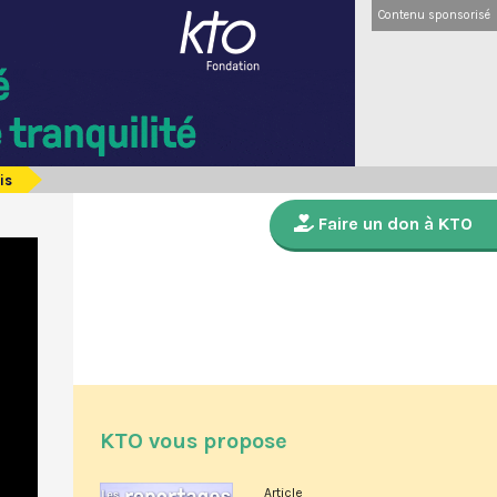
Contenu sponsorisé
is
Faire un don à KTO
KTO vous propose
Article