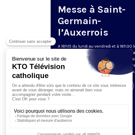
Messe à Saint-
Germain-
l’Auxerrois
A 18h15 du lundi au vendredi et à 18h30 l
samedi et dimanche, KTO retransmet l
messe en direct de l'église Saint-Germa
l'Auxerrois, grâce au recteur archiprêtre
aux chapelains de Notre-Dame de Paris
Visiter la page de l'émission