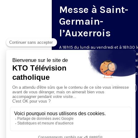
Messe à Saint-
Germain-
l’Auxerrois
A 18h15 du lundi au vendredi et à 18h30 l
samedi et dimanche, KTO retransmet l
messe en direct de l'église Saint-Germa
l'Auxerrois, grâce au recteur archiprêtre
aux chapelains de Notre-Dame de Paris
Visiter la page de l'émission