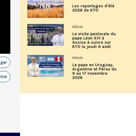
Les reportages d'été
2026 de KTO
Article
La visite pastorale du
pape Léon XIV à
Assise à suivre sur
KTO le jeudi 6 août
Article
ager
Le pape en Uruguay,
Argentine et Pérou du
6 au 17 novembre
list
2026