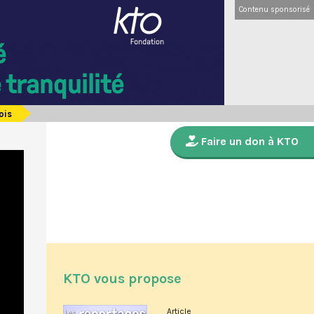
Contenu sponsorisé
ois
Faire un don à KTO
KTO vous propose
Article