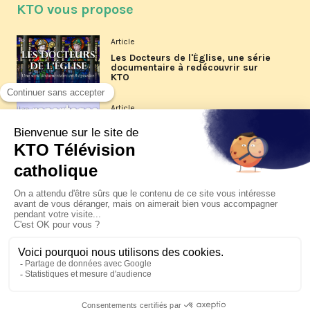
KTO vous propose
Article
Les Docteurs de l'Église, une série
documentaire à redécouvrir sur
KTO
Article
Les reportages d'été 2026 de KTO
Article
La visite pastorale du pape Léon
XIV à Assise à suivre sur KTO le
jeudi 6 août
Article
Le pape en Uruguay, Argentine et
Pérou du 6 au 17 novembre 2026