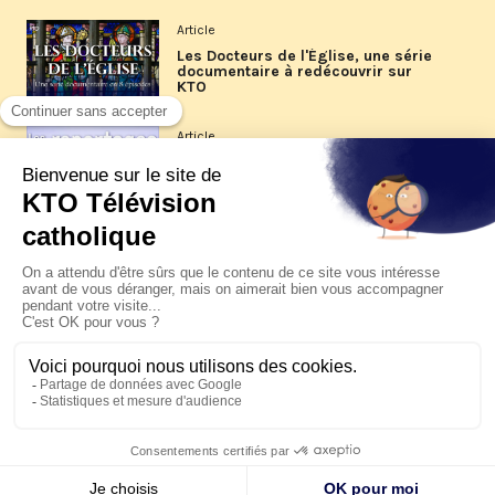
Article
Les Docteurs de l'Église, une série
documentaire à redécouvrir sur
KTO
Article
Les reportages d'été 2026 de KTO
Article
La visite pastorale du pape Léon
XIV à Assise à suivre sur KTO le
jeudi 6 août
Article
Le pape en Uruguay, Argentine et
Pérou du 6 au 17 novembre 2026