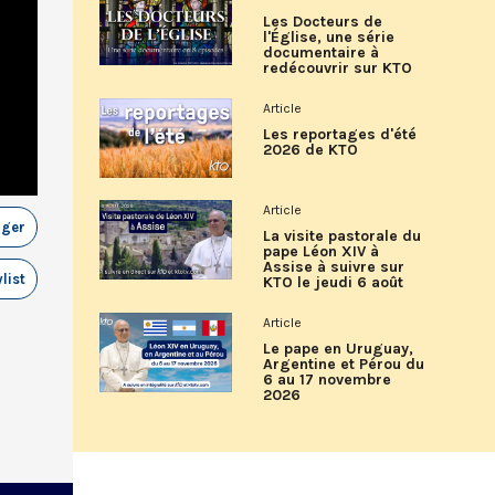
Les Docteurs de
l'Église, une série
documentaire à
redécouvrir sur KTO
Article
Les reportages d'été
2026 de KTO
Article
ager
La visite pastorale du
pape Léon XIV à
Assise à suivre sur
list
KTO le jeudi 6 août
Article
Le pape en Uruguay,
Argentine et Pérou du
6 au 17 novembre
2026