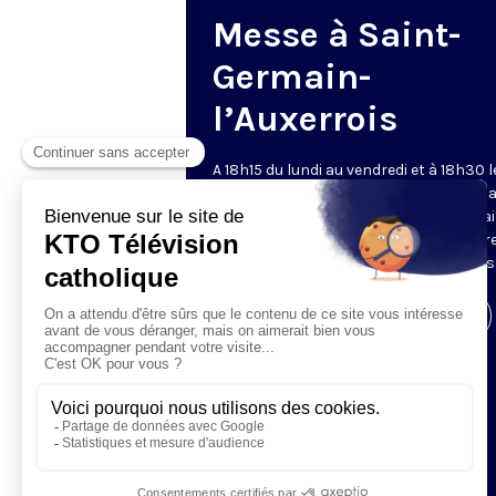
Messe à Saint-
Germain-
l’Auxerrois
A 18h15 du lundi au vendredi et à 18h30 l
samedi et dimanche, KTO retransmet l
messe en direct de l'église Saint-Germa
l'Auxerrois, grâce au recteur archiprêtre
aux chapelains de Notre-Dame de Paris
Visiter la page de l'émission