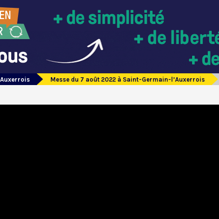
’Auxerrois
Messe du 7 août 2022 à Saint-Germain-l’Auxerrois