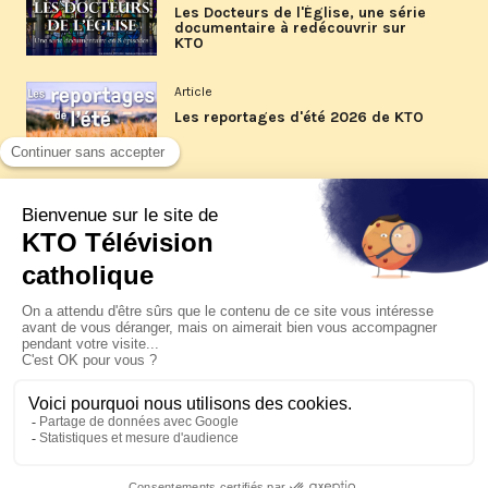
Les Docteurs de l'Église, une série
documentaire à redécouvrir sur
KTO
Article
Les reportages d'été 2026 de KTO
Article
La visite pastorale du pape Léon
XIV à Assise à suivre sur KTO le
jeudi 6 août
Article
Le pape en Uruguay, Argentine et
Pérou du 6 au 17 novembre 2026
© KTO 2026 —
Contact
—
Mentions légales