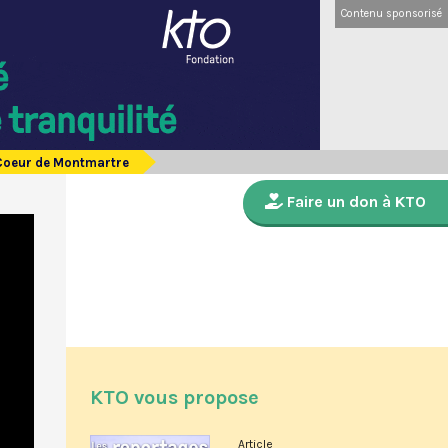
Contenu sponsorisé
é-Coeur de Montmartre
Faire un don à KTO
KTO vous propose
Article