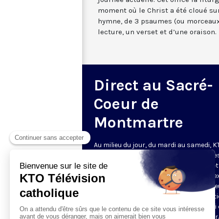
moment où le Christ a été cloué sur
hymne, de 3 psaumes (ou morceaux
lecture, un verset et d’une oraison.
Direct au Sacré-
Coeur de
Montmartre
Au milieu du jour, du mardi au samedi, 
diffuse l’office de Sexte des Bénédictine
Sacré-Coeur de Montmartre, depuis cet
basilique
. Comme son nom l’indique, se
est la prière chrétienne de la sixième h
du jour, selon le découpage romain ant
de la journée - ce qui correspond à midi
notre journée actuelle. Cet office la litur