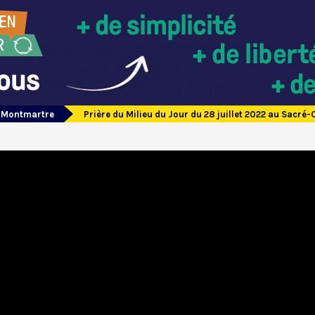
e Montmartre
Prière du Milieu du Jour du 28 juillet 2022 au Sacr