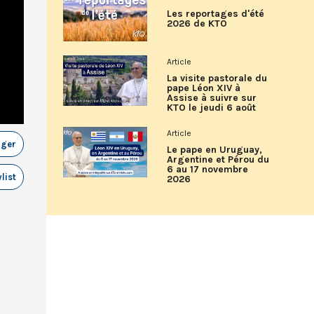
Les reportages d'été
2026 de KTO
Article
La visite pastorale du
pape Léon XIV à
Assise à suivre sur
KTO le jeudi 6 août
Article
ager
Le pape en Uruguay,
Argentine et Pérou du
6 au 17 novembre
list
2026