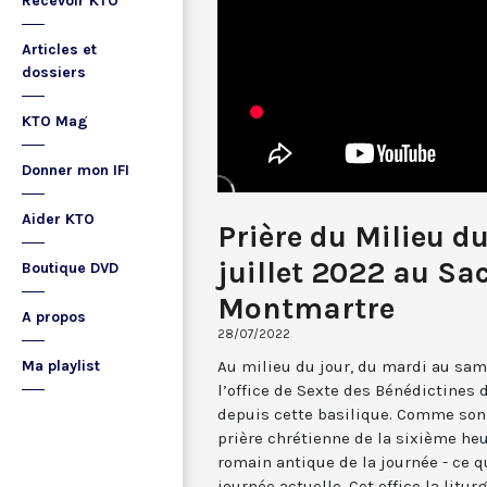
Recevoir KTO
Articles et
dossiers
KTO Mag
Donner mon IFI
Aider KTO
Prière du Milieu d
juillet 2022 au Sa
Boutique DVD
Montmartre
A propos
28/07/2022
Au milieu du jour, du mardi au sam
Ma playlist
l’office de Sexte des Bénédictines
depuis cette basilique. Comme son 
prière chrétienne de la sixième he
romain antique de la journée - ce 
journée actuelle. Cet office la li