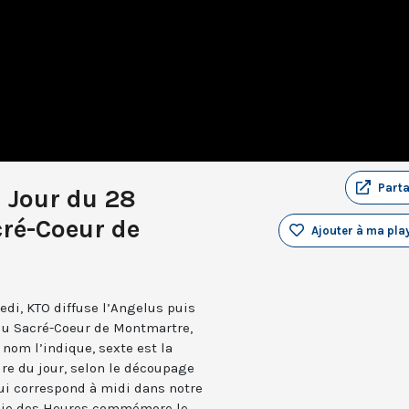
Part
u Jour du 28
cré-Coeur de
Ajouter à ma play
edi, KTO diffuse l’Angelus puis
 du Sacré-Coeur de Montmartre,
nom l’indique, sexte est la
ure du jour, selon le découpage
qui correspond à midi dans notre
turgie des Heures commémore le