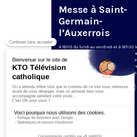
Messe à Saint-
Germain-
l’Auxerrois
A 18h15 du lundi au vendredi et à 18h30 l
samedi et dimanche, KTO retransmet l
messe en direct de l'église Saint-Germa
l'Auxerrois, grâce au recteur archiprêtre
aux chapelains de Notre-Dame de Paris
Visiter la page de l'émission