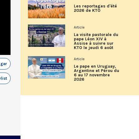
Les reportages d'été
2026 de KTO
Article
La visite pastorale du
pape Léon XIV à
Assise à suivre sur
KTO le jeudi 6 août
Article
ager
Le pape en Uruguay,
Argentine et Pérou du
6 au 17 novembre
list
2026