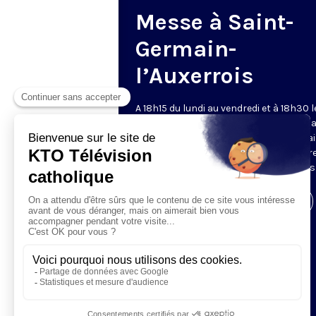
Messe à Saint-
Germain-
l’Auxerrois
A 18h15 du lundi au vendredi et à 18h30 l
samedi et dimanche, KTO retransmet l
messe en direct de l'église Saint-Germa
l'Auxerrois, grâce au recteur archiprêtre
aux chapelains de Notre-Dame de Paris
Visiter la page de l'émission