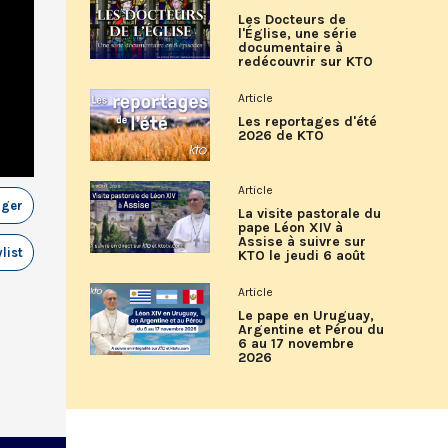
Les Docteurs de
l'Église, une série
documentaire à
redécouvrir sur KTO
Article
Les reportages d'été
2026 de KTO
Article
ager
La visite pastorale du
pape Léon XIV à
Assise à suivre sur
list
KTO le jeudi 6 août
Article
Le pape en Uruguay,
Argentine et Pérou du
6 au 17 novembre
2026