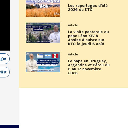
Les reportages d'été
2026 de KTO
Article
La visite pastorale du
pape Léon XIV à
Assise à suivre sur
KTO le jeudi 6 août
Article
ager
Le pape en Uruguay,
Argentine et Pérou du
6 au 17 novembre
list
2026