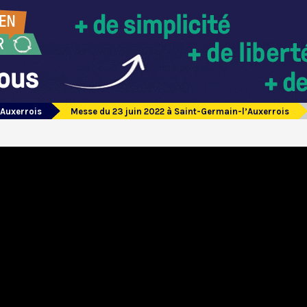
’Auxerrois
Messe du 23 juin 2022 à Saint-Germain-l’Auxerrois