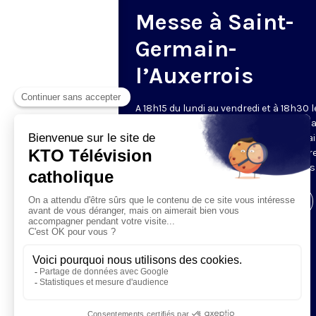
Messe à Saint-
Germain-
l’Auxerrois
A 18h15 du lundi au vendredi et à 18h30 l
samedi et dimanche, KTO retransmet l
messe en direct de l'église Saint-Germa
l'Auxerrois, grâce au recteur archiprêtre
aux chapelains de Notre-Dame de Paris
Visiter la page de l'émission