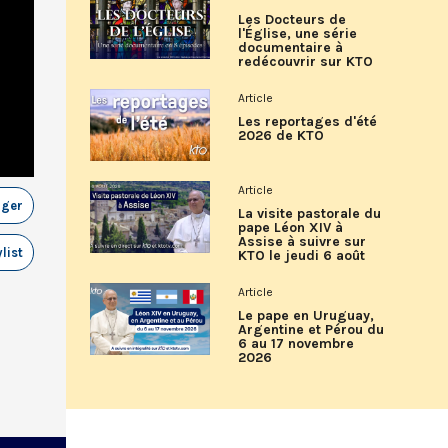
Les Docteurs de
l'Église, une série
documentaire à
redécouvrir sur KTO
Article
Les reportages d'été
2026 de KTO
Article
ager
La visite pastorale du
pape Léon XIV à
Assise à suivre sur
list
KTO le jeudi 6 août
Article
Le pape en Uruguay,
Argentine et Pérou du
6 au 17 novembre
2026