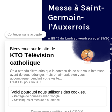
Messe à Saint-
Germain-
l’Auxerrois
A 18h15 du lundi au vendredi et à 18h30 l
samedi et dimanche, KTO retransmet l
messe en direct de l'église Saint-Germa
l'Auxerrois, grâce au recteur archiprêtre
aux chapelains de Notre-Dame de Paris
Visiter la page de l'émission