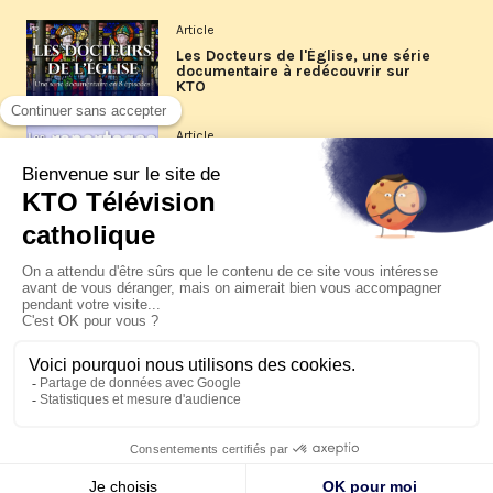
Article
Les Docteurs de l'Église, une série
documentaire à redécouvrir sur
KTO
Article
Les reportages d'été 2026 de KTO
Article
La visite pastorale du pape Léon
XIV à Assise à suivre sur KTO le
jeudi 6 août
Article
Le pape en Uruguay, Argentine et
Pérou du 6 au 17 novembre 2026